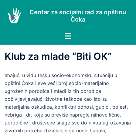
Skip
to
Centar za socijalni rad za opštinu
Čoka
content
Klub za mlade “Biti OK”
Imajući u vidu tešku socio-ekonomsku situaciju u
opštini Čoka i sve veći broj socio-materijalno
ugroženih porodica i mladi iz tih porodica
doživljavljavajući životne teškoće kao što su
materijalna oskudica, konfliktni odnosi, gubici, bolest,
nebriga i dr. koje su previše napregle njihove lične,
porodične i društvene snage sve do nivoa ugrožavanja
životnih potreba (fizičkih, sigurnosti, ljubavi,