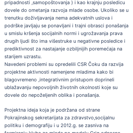
pripadnosti ,samopoštovanja ) i kao krajnju posledicu
dovele do ometanja razvoja mlade osobe. Ukoliko se u
trenutku doživljavanja nema adekvatnih uslova i
podrške javljaju se ponavljani i trajni obrasci ponašanja
u smislu kršenja socijalnih normi i ugrožavanja prava
drugih ljudi što ima višestruke u negativne posledice i
prediktivnost za nastajanje ozbiljnijih poremećaja na
starijem uzrastu.
Navedeni problemi su opredelili CSR Čoku da razvija
projektne aktivnosti namenjene mladima kako bi
blagovremeno ,integrativnim pristupom doprineli
ublažavanju nepovoljnih životnih okolnosti koje su
dovele do nepoželjenih oblika i ponašanja.
Projektna ideja koja je podržana od strane
Pokrajinskog sekretarijata za zdravstvo,socijalnu
politiku i demografiju i u 2012.g. se zasniva na