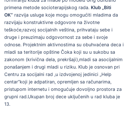
formiranju kluba za mlade po modelu Grig odnosno
primena metode socioterapijskog rada.
Klub „Biti
OK“
razvija usluge koje mogu omogućiti mladima da
razvijaju konstruktivne odgovore na životne
teškoće,razvoj socijalnih veština, prihvataju sebe i
druge i preuzimaju odgovornost za sebe i svoje
odnose. Projektnim aktivnostima su obuhvaćena deca i
mladi sa teritorije opštine Čoka koji su u sukobu sa
zakonom (krivična dela, prekršaji),mladi sa asocijalnim
ponašanjem i drugi mladi u riziku. Klub je osnovan pri
Centru za socijalni rad ,u izdvojenoj jedinici „Help
centar“koji je adpatiran, opremljen sa računarima,
pristupom internetu i omogućuje dovoljno prostora za
grupni rad.Ukupan broj dece uključenih u rad kluba je
13.