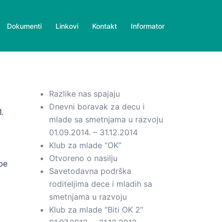
Dokumenti
Linkovi
Kontakt
Informator
Razlike nas spajaju
Dnevni boravak za decu i
.
mlade sa smetnjama u razvoju
01.09.2014. – 31.12.2014
Klub za mlade “OK”
Otvoreno o nasilju
be
Savetodavna podrška
roditeljima dece i mladih sa
smetnjama u razvoju
Klub za mlade “Biti OK 2”