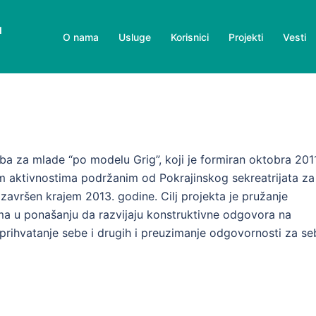
u
O nama
Usluge
Korisnici
Projekti
Vesti
a za mlade “po modelu Grig”, koji je formiran oktobra 2011
nim aktivnostima podržanim od Pokrajinskog sekreatrijata za
 završen krajem 2013. godine. Cilj projekta je pružanje
a u ponašanju da razvijaju konstruktivne odgovora na
, prihvatanje sebe i drugih i preuzimanje odgovornosti za se