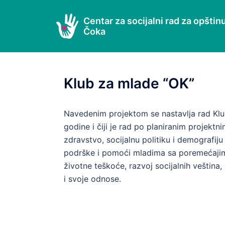
Skip
to
Centar za socijalni rad za opštin
Čoka
content
Klub za mlade “OK”
Navedenim projektom se nastavlja rad Klub
godine i čiji je rad po planiranim projekt
zdravstvo, socijalnu politiku i demografiju
podrške i pomoći mladima sa poremećajim
životne teškoće, razvoj socijalnih veština
i svoje odnose.