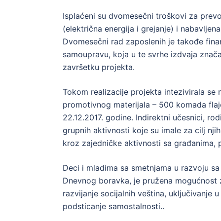
Isplaćeni su dvomesečni troškovi za prevo
(električna energija i grejanje) i nabavljen
Dvomesečni rad zaposlenih je takođe finans
samoupravu, koja u te svrhe izdvaja značaj
završetku projekta.
Tokom realizacije projekta intezivirala s
promotivnog materijala – 500 komada flaje
22.12.2017. godine. Indirektni učesnici, rod
grupnih aktivnosti koje su imale za cilj n
kroz zajedničke aktivnosti sa građanima, 
Deci i mladima sa smetnjama u razvoju sa 
Dnevnog boravka, je pružena mogućnost z
razvijanje socijalnih veština, uključivanj
podsticanje samostalnosti..