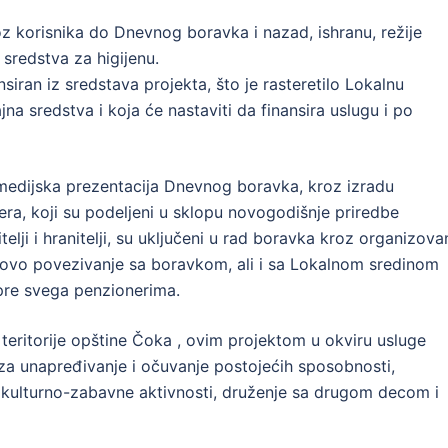
z korisnika do Dnevnog boravka i nazad, ishranu, režije
a sredstva za higijenu.
iran iz sredstava projekta, što je rasteretilo Lokalnu
na sredstva i koja će nastaviti da finansira uslugu i po
e medijska prezentacija Dnevnog boravka, kroz izradu
ra, koji su podeljeni u sklopu novogodišnje priredbe
itelji i hranitelji, su uključeni u rad boravka kroz organizova
jihovo povezivanje sa boravkom, ali i sa Lokalnom sredinom
pre svega penzionerima.
teritorije opštine Čoka , ovim projektom u okviru usluge
a unapređivanje i očuvanje postojećih sposobnosti,
e u kulturno-zabavne aktivnosti, druženje sa drugom decom i