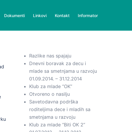
Dokumenti
Linkovi
Kontakt
Informator
Razlike nas spajaju
Dnevni boravak za decu i
ad
mlade sa smetnjama u razvoju
01.09.2014. – 31.12.2014
Klub za mlade “OK”
Otvoreno o nasilju
e
Savetodavna podrška
roditeljima dece i mladih sa
smetnjama u razvoju
vku
Klub za mlade “Biti OK 2”