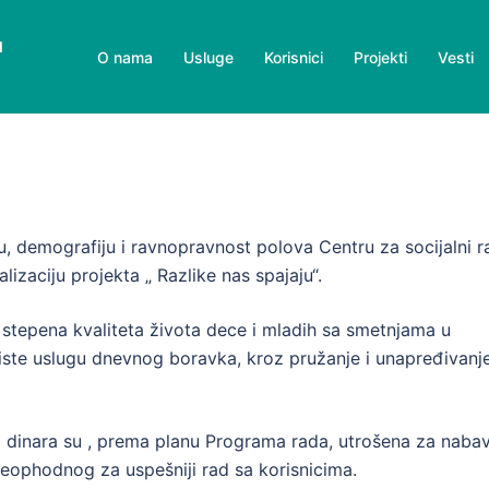
u
O nama
Usluge
Korisnici
Projekti
Vesti
iku, demografiju i ravnopravnost polova Centru za socijalni r
izaciju projekta „ Razlike nas spajaju“.
e stepena kvaliteta života dece i mladih sa smetnjama u
oriste uslugu dnevnog boravka, kroz pružanje i unapređivanj
 dinara su , prema planu Programa rada, utrošena za naba
neophodnog za uspešniji rad sa korisnicima.