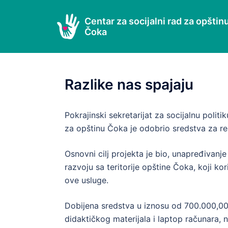
Skip
to
Centar za socijalni rad za opštin
Čoka
content
Razlike nas spajaju
Pokrajinski sekretarijat za socijalnu polit
za opštinu Čoka je odobrio sredstva za real
Osnovni cilj projekta je bio, unapređivanj
razvoju sa teritorije opštine Čoka, koji k
ove usluge.
Dobijena sredstva u iznosu od 700.000,00
didaktičkog materijala i laptop računara, 